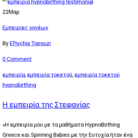
22
Μαρ
Εμπειρίες γονέων
By
Eftychia Topouzi
0 Comment
εμπειρία
,
εμπειρία τοκετού
,
εμπειρία τοκετού
hypnobirthing
Η εμπειρία της Στεφανίας
«Η εμπειρία μου με τα μαθήματα HypnoBirthing
Greece και Spinning Babies με την Ευτυχία ήταν ένα