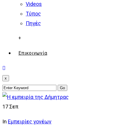
Videos
Τύπος
Πηγές
+
Επικοινωνία
x
17
Σεπ
In
Εμπειρίες γονέων