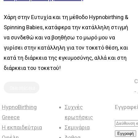
Χάρη στην Ευτυχία και τη μέθοδο Ηypnobirthing &
Spinning Babies, κατάφερα την κατάλληλη στιγμή
να συνδεθώ και να βοηθήσω το μωρό μου να
γυρίσει στην κατάλληλη για τον τοκετό θέση, και
κατά τη διάρκεια της εγκυμοσύνης, αλλά και στη
διάρκεια του τοκετού!
C
Περισσότερα
-
HypnoBirthing
Συχνές
Εγγραφεί
Greece
ερωτήσεις
Η εκπαιδεύτρια
Σεμινάρια
Οφέλη
Άρθρα