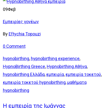
09
Φεβ
Εμπειρίες γονέων
By
Eftychia Topouzi
0 Comment
hypnobirthing
,
hypnobirthing experience
,
HypnoBirthing Greece
,
Hypnobirthing Αθήνα
,
hypnobirthing Ελλάδα
,
εμπειρία
,
εμπειρία τοκετού
,
εμπειρία τοκετού hypnobirthing
,
μαθήματα
hypnobirthing
Η εμπειρία της Ιωάννας