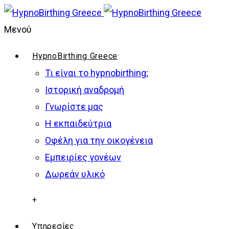
Μενού
ΗypnoBirthing Greece
Τι είναι το hypnobirthing;
Ιστορική αναδρομή
Γνωρίστε μας
Η εκπαιδεύτρια
Οφέλη για την οικογένεια
Εμπειρίες γονέων
Δωρεάν υλικό
+
Υπηρεσίες