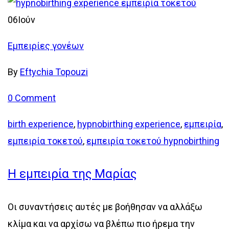
06
Ιούν
Εμπειρίες γονέων
By
Eftychia Topouzi
0 Comment
birth experience
,
hypnobirthing experience
,
εμπειρία
,
εμπειρία τοκετού
,
εμπειρία τοκετού hypnobirthing
Η εμπειρία της Μαρίας
Οι συναντήσεις αυτές με βοήθησαν να αλλάξω
κλίμα και να αρχίσω να βλέπω πιο ήρεμα την